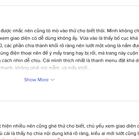
 được nhắc nên cũng tò mò vào thử cho biết thôi. Mình không ch
 xem giao diện có dễ dùng không ấy. Vừa vào là thấy bố cục khá 
, các phần chia thành khối rõ ràng nên lướt một vòng là nắm đư
ng điện thoại nên để ý mấy trang hay bị rối, mà trang này cuộn
cách nhìn dễ chịu. Cái mình thích nhất là thanh menu đặt khá d
y nhanh, không phải mò mẫm, và mấy khối…
Show More
t hiện nhiều nên cũng ghé thử cho biết, chủ yếu xem giao diện 
 cái là thấy họ chia nội dung khá rõ ràng, kiểu ai mới lướt cũng b