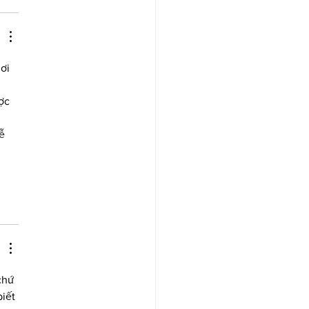
ơi 
ợc 
 
ễ 
chứ 
iết 