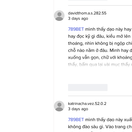
davidthom.a.s.282.55
3 days ago
789BET
 mình thấy dạo này hay
hay đọc kỹ gì đâu, kiểu mở lên
thoáng, nhìn không bị ngộp chữ
chỗ nào nằm ở đâu. Mình hay dù
xuống vẫn gọn, chữ với khoảng 
thấy, bấm qua lại vài mục thấ
Like
Reply
katrinacha.vez.52.0.2
3 days ago
789BET
 mình thấy dạo này xuấ
không đào sâu gì. Vào trang chủ