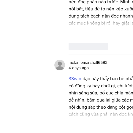
nên đọc phần nào trước. Mình 
nổi bật, tiêu đề to nên kéo xuốn
dung tách bạch nên đọc nhanh 
các mục không bị rối hay giật 
Like
Reply
melaniemarshall6592
4 days ago
33win
 dạo này thấy bạn bè nh
có đăng ký hay chơi gì, chỉ lướ
nhìn sáng sủa, bố cục chia mản
dễ nhìn, bấm qua lại giữa các
nội dung sắp theo dạng cột gọn
cách cũng vừa phải nên đọc kh