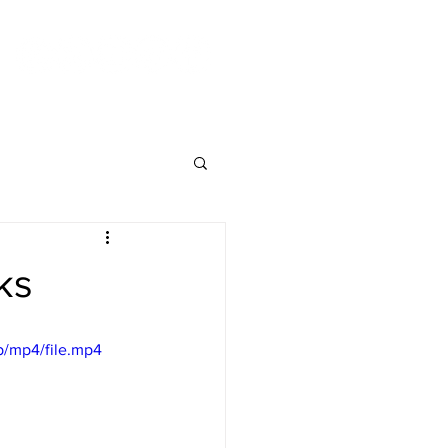
ks
p/mp4/file.mp4