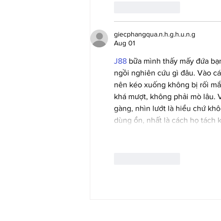
Like
Reply
giecphangqua.n.h.g.h.u.n.g
Aug 01
J88
 bữa mình thấy mấy đứa bạn
ngồi nghiên cứu gì đâu. Vào cái
nên kéo xuống không bị rối mắ
khá mượt, không phải mò lâu. V
gàng, nhìn lướt là hiểu chứ kh
dùng ổn, nhất là cách họ tách 
Like
Reply