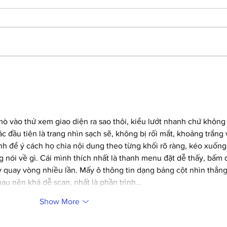
Elliott leaves Martinsville with
Ellio
chance to defend title at
again
Phoenix
ò vào thử xem giao diện ra sao thôi, kiểu lướt nhanh chứ không
c đầu tiên là trang nhìn sạch sẽ, không bị rối mắt, khoảng trắng 
h để ý cách họ chia nội dung theo từng khối rõ ràng, kéo xuống
 nói về gì. Cái mình thích nhất là thanh menu đặt dễ thấy, bấm 
 quay vòng nhiều lần. Mấy ô thông tin dạng bảng cột nhìn thẳng
au nên khá dễ scan, nhất là phần trình…
Show More