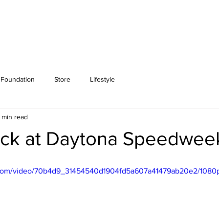
Foundation
Store
Lifestyle
 min read
ack at Daytona Speedwee
ic.com/video/70b4d9_31454540d1904fd5a607a41479ab20e2/1080