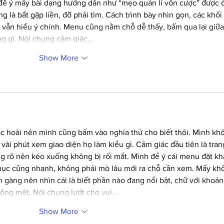
để ý mấy bài dạng hướng dẫn như “mẹo quản lí vốn cược” được đ
g là bắt gặp liền, đỡ phải tìm. Cách trình bày nhìn gọn, các khối 
vẫn hiểu ý chính. Menu cũng nằm chỗ dễ thấy, bấm qua lại giữa
lag gì. Nói chung cảm giác…
Show More
ắc hoài nên mình cũng bấm vào nghía thử cho biết thôi. Mình kh
t vài phút xem giao diện họ làm kiểu gì. Cảm giác đầu tiên là tran
g rõ nên kéo xuống không bị rối mắt. Mình để ý cái menu đặt kh
 mục cũng nhanh, không phải mò lâu mới ra chỗ cần xem. Mấy khố
 gàng nên nhìn cái là biết phần nào đang nổi bật, chữ với khoản
ông mệt. Nói chung lướt cho vui…
Show More