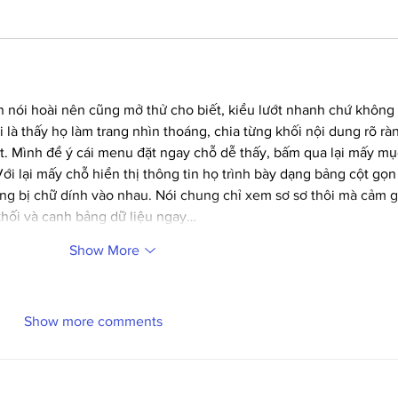
 nói hoài nên cũng mở thử cho biết, kiểu lướt nhanh chứ không 
 là thấy họ làm trang nhìn thoáng, chia từng khối nội dung rõ rà
t. Mình để ý cái menu đặt ngay chỗ dễ thấy, bấm qua lại mấy mụ
ới lại mấy chỗ hiển thị thông tin họ trình bày dạng bảng cột gọn
ông bị chữ dính vào nhau. Nói chung chỉ xem sơ sơ thôi mà cảm g
khối và canh bảng dữ liệu ngay…
Show More
Show more comments