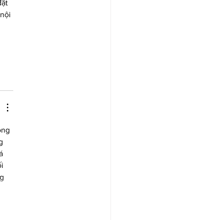
ặt 
nội 
 
ông 
g 
á 
i 
g 