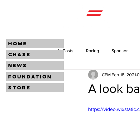
HOME
All Posts
Racing
Sponsor
CHASE
NEWS
CEM
Feb 18, 2021
0
FOUNDATION
A look b
STORE
https://video.wixstat