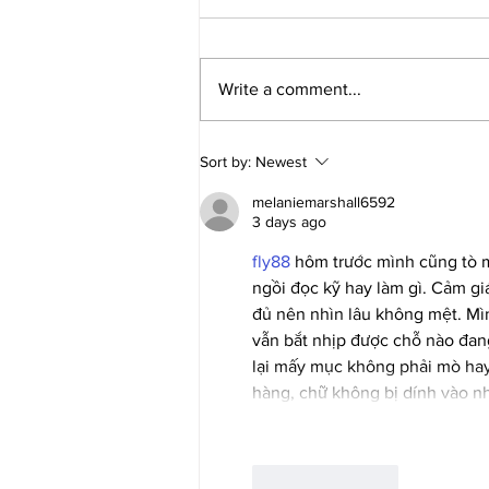
Write a comment...
Elliott Joins Nitro Rallycross for
Sort by:
Newest
Series Finale in Florida
melaniemarshall6592
3 days ago
fly88
 hôm trước mình cũng tò m
ngồi đọc kỹ hay làm gì. Cảm giá
đủ nên nhìn lâu không mệt. Mìn
vẫn bắt nhịp được chỗ nào đang
lại mấy mục không phải mò hay
hàng, chữ không bị dính vào nh
Like
Reply