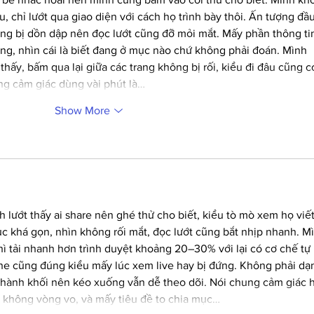
u, chỉ lướt qua giao diện với cách họ trình bày thôi. Ấn tượng đầu
ông bị dồn dập nên đọc lướt cũng đỡ mỏi mắt. Mấy phần thông ti
àng, nhìn cái là biết đang ở mục nào chứ không phải đoán. Mình 
hấy, bấm qua lại giữa các trang không bị rối, kiểu đi đâu cũng c
ng cảm giác dùng vài phút là…
Show More
 lướt thấy ai share nên ghé thử cho biết, kiểu tò mò xem họ viết
cục khá gọn, nhìn không rối mắt, đọc lướt cũng bắt nhịp nhanh. M
ì tải nhanh hơn trình duyệt khoảng 20–30% với lại có cơ chế tự 
ghe cũng đúng kiểu mấy lúc xem live hay bị đứng. Không phải dạ
 thành khối nên kéo xuống vẫn dễ theo dõi. Nói chung cảm giác 
”, không vòng vo, và mấy tiêu đề to chia mục…