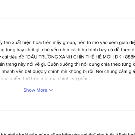
ấy tên xuất hiện hoài trên mấy group, nên tò mò vào xem giao di
ng tung hay chơi gì, chủ yếu nhìn cách họ trình bày có dễ theo d
ay cái tiêu đề “ĐẤU TRƯỜNG XANH CHÍN THẾ HỆ MỚI | ĐK +888K
án trang này nói về gì. Cuộn xuống thì nội dung chia theo từng k
ớt nhanh vẫn bắt được ý chính mà không bị rối. Nói chung cảm giá
 quá nhiều thứ trên một màn hình, và phần…
Show More
 bè nhắc hoài nên mình cũng bấm vào coi thử cho biết. Mình kh