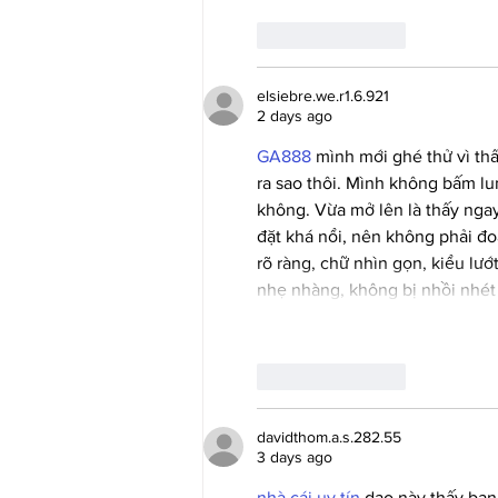
Like
Reply
elsiebre.we.r1.6.921
2 days ago
GA888
 mình mới ghé thử vì th
ra sao thôi. Mình không bấm lu
không. Vừa mở lên là thấy ng
đặt khá nổi, nên không phải đo
rõ ràng, chữ nhìn gọn, kiểu lư
nhẹ nhàng, không bị nhồi nhét
Like
Reply
davidthom.a.s.282.55
3 days ago
nhà cái uy tín
 dạo này thấy bạn