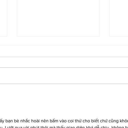
Elliott scores second win of
Ellio
2026 with Texas triumph
Marti
hấy bạn bè nhắc hoài nên bấm vào coi thử cho biết chứ cũng khô
. Lướt qua vài phút thôi mà thấy giao diện khá dễ chịu, không bị