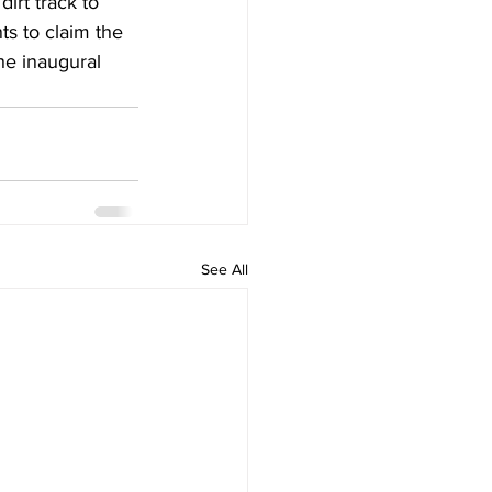
irt track to 
ts to claim the 
he inaugural 
See All