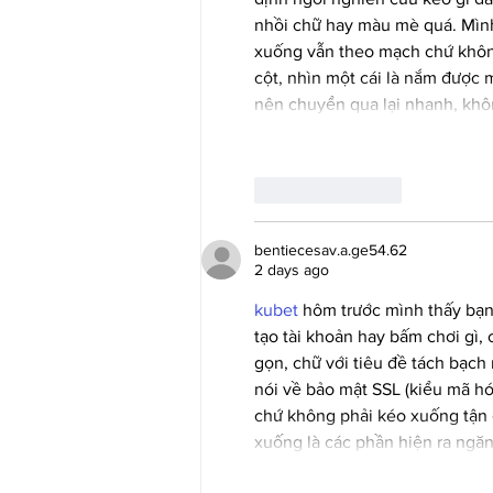
nhồi chữ hay màu mè quá. Mình 
xuống vẫn theo mạch chứ không 
cột, nhìn một cái là nắm được 
nên chuyển qua lại nhanh, khô
Like
Reply
bentiecesav.a.ge54.62
2 days ago
kubet
 hôm trước mình thấy bạn
tạo tài khoản hay bấm chơi gì,
gọn, chữ với tiêu đề tách bạch
nói về bảo mật SSL (kiểu mã hóa
chứ không phải kéo xuống tận đ
xuống là các phần hiện ra ngăn