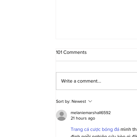
101 Comments
Write a comment...
DESI9N TO DRIVE returns for
Sort by:
Newest
10th year
melaniemarshall6592
21 hours ago
Trang cá cược bóng đá
 mình t
định ngồi nghiên cứu kèo gì đâu