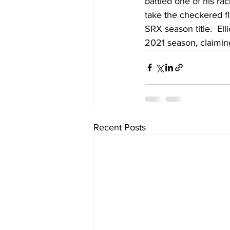
battled one of his rac
take the checkered fl
SRX season title.  El
2021 season, claiming
Recent Posts