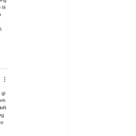
 là 
n 
ó 
 gì 
ình 
kết 
ng 
họ 