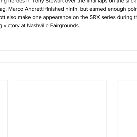
ing heroes in Tony Stewart over the final laps on the slick d
ag. Marco Andretti finished ninth, but earned enough poin
liott also make one appearance on the SRX series during t
 victory at Nashville Fairgrounds.