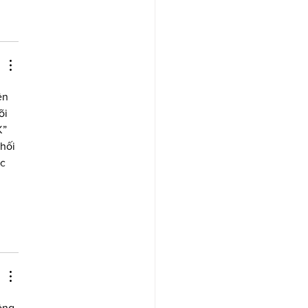
ện 
õi 
” 
hối 
c 
ông 