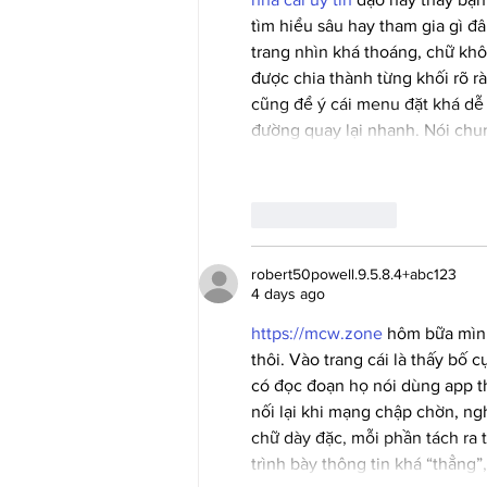
tìm hiểu sâu hay tham gia gì đâ
trang nhìn khá thoáng, chữ kh
được chia thành từng khối rõ r
cũng để ý cái menu đặt khá dễ t
đường quay lại nhanh. Nói chu
Like
Reply
robert50powell.9.5.8.4+abc123
4 days ago
https://mcw.zone
 hôm bữa mình
thôi. Vào trang cái là thấy bố 
có đọc đoạn họ nói dùng app th
nối lại khi mạng chập chờn, n
chữ dày đặc, mỗi phần tách ra
trình bày thông tin khá “thẳng