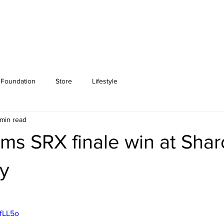
Foundation
Store
Lifestyle
 min read
laims SRX finale win at Sha
y
hfLL5o