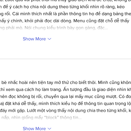
để ý cách họ chia nội dung theo từng khối nhìn rõ ràng, kéo 
rối. Cái mình thích nhất là phần thông tin họ để dạng bảng the
mấy ý chính, khỏi phải đọc dài dòng. Menu cũng đặt chỗ dễ thấy 
ng phải mò. Nói chung kiểu trình bày gọn gàng, đặc…
Show More
 bè nhắc hoài nên tiện tay mở thử cho biết thôi. Mình cũng khôn
 chỉ xem qua cách họ làm trang. Ấn tượng đầu là giao diện nhìn k
 nên đọc không bị rối, chuyển qua lại mấy mục cũng mượt. Có đo
) đặt khá dễ thấy, mình thích kiểu họ để thông tin quan trọng lộ
áy mới gặp. Lướt một vòng thấy nội dung chia theo từng khối, 
 nắp, nhìn giống mấy “block” thông tin…
Show More